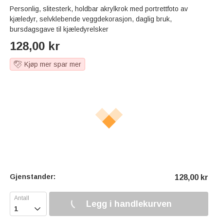
Personlig, slitesterk, holdbar akrylkrok med portrettfoto av
kjæledyr, selvklebende veggdekorasjon, daglig bruk,
bursdagsgave til kjæledyrelsker
128,00
kr
Kjøp mer spar mer
Gjenstander:
128,00
kr
Legg i handlekurven
