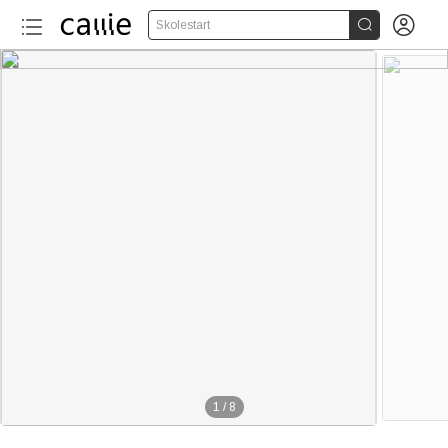


Skolestart
1
/
8