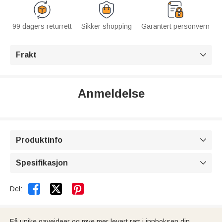
99 dagers returrett
Sikker shopping
Garantert personvern
Frakt

Anmeldelse
Produktinfo

Spesifikasjon



Del:
Få unike gaveideer og mye mer levert rett i innboksen din.