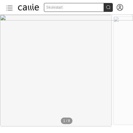


Skolestart
1
/
8