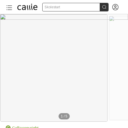


Skolestart
1
/
5
Calliecopyright