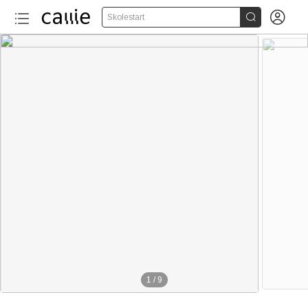


Skolestart
1
/
9