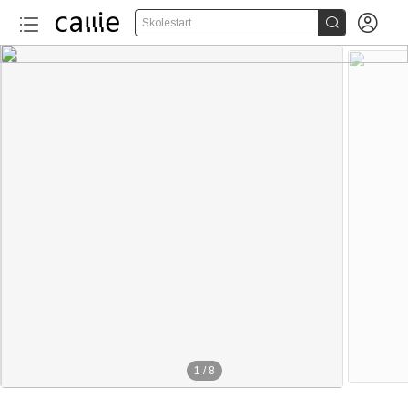


Skolestart
1
/
8