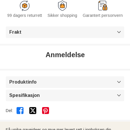
99 dagers returrett
Sikker shopping
Garantert personvern
Frakt

Anmeldelse
Produktinfo

Spesifikasjon



Del:
Få unike gaveideer og mye mer levert rett i innboksen din.