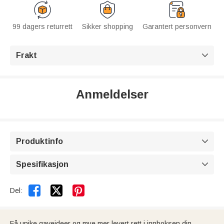
99 dagers returrett
Sikker shopping
Garantert personvern
Frakt

Anmeldelser
Produktinfo

Spesifikasjon



Del:
Få unike gaveideer og mye mer levert rett i innboksen din.