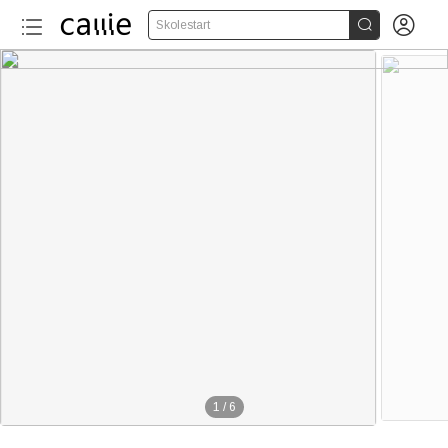


Skolestart
1
/
6