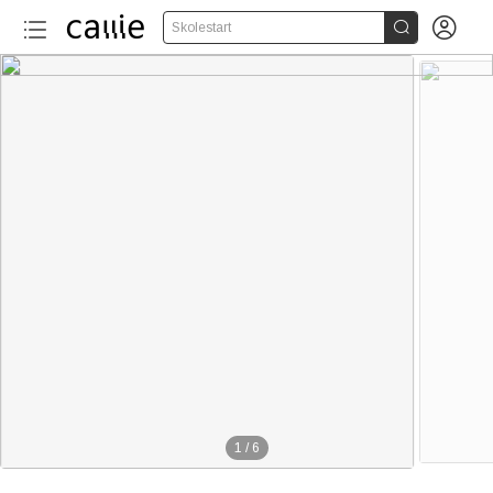


Skolestart
1
/
6