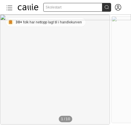


Skolestart
30+
folk har nettopp lagt til i handlekurven
1
/
10