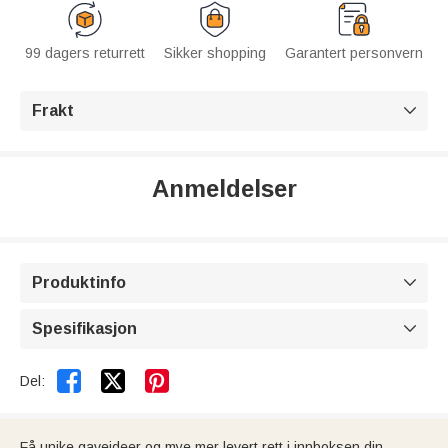
99 dagers returrett
Sikker shopping
Garantert personvern
Frakt

Anmeldelser
Produktinfo

Spesifikasjon



Del:
Få unike gaveideer og mye mer levert rett i innboksen din.