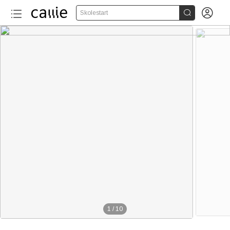


Skolestart
1
/
10