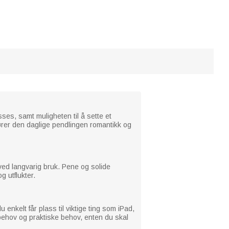
es, samt muligheten til å sette et
fører den daglige pendlingen romantikk og
v ved langvarig bruk. Pene og solide
 utflukter.
nkelt får plass til viktige ting som iPad,
ehov og praktiske behov, enten du skal