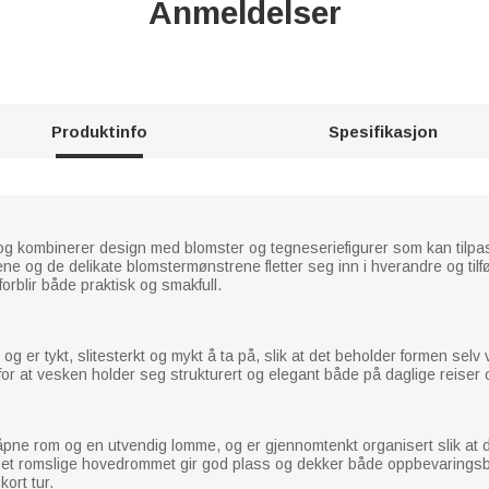
Anmeldelser
Produktinfo
Spesifikasjon
og kombinerer design med blomster og tegneseriefigurer som kan tilpass
ne og de delikate blomstermønstrene fletter seg inn i hverandre og til
forblir både praktisk og smakfull.
l og er tykt, slitesterkt og mykt å ta på, slik at det beholder formen sel
or at vesken holder seg strukturert og elegant både på daglige reiser og
ne rom og en utvendig lomme, og er gjennomtenkt organisert slik at du e
et romslige hovedrommet gir god plass og dekker både oppbevaringsb
ort tur.