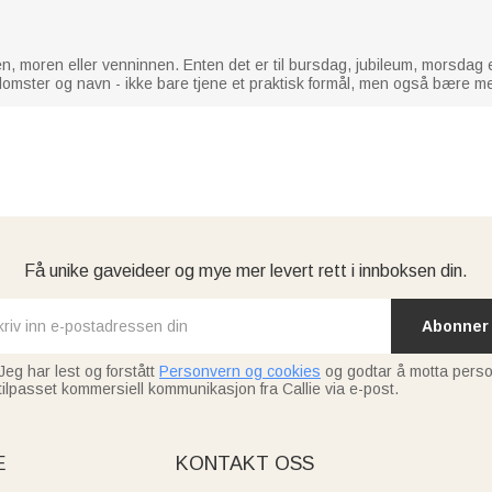
n, moren eller venninnen. Enten det er til bursdag, jubileum, morsdag el
omster og navn - ikke bare tjene et praktisk formål, men også bære m
Få unike gaveideer og mye mer levert rett i innboksen din.
Abonner
Jeg har lest og forstått
Personvern og cookies
og godtar å motta perso
tilpasset kommersiell kommunikasjon fra Callie via e-post.
E
KONTAKT OSS