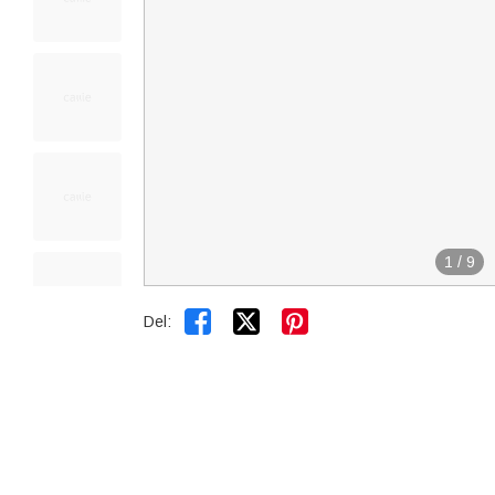
1
/
9


Del: