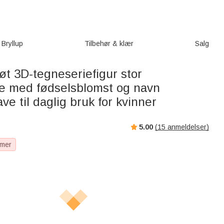
Bryllup
Tilbehør & klær
Salg
øt 3D-tegneseriefigur stor
ke med fødselsblomst og navn
e til daglig bruk for kvinner
5.00
(
15
anmeldelser)
 mer