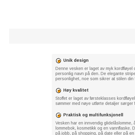
Unik design
Denne vesken er laget av myk kordfløyel 
personlig navn på den. De elegante stripe
personlighet, noe som sikrer at stilen din 
Høy kvalitet
Stoffet er laget av førsteklasses kordfløye
sømmer med nøye utførte detaljer sørger f
Praktisk og multifunksjonell
Vesken har en innvendig glidelåslomme, åp
lommebok, kosmetikk og en vannflaske. D
på jobb, på shopping, på date eller på en k