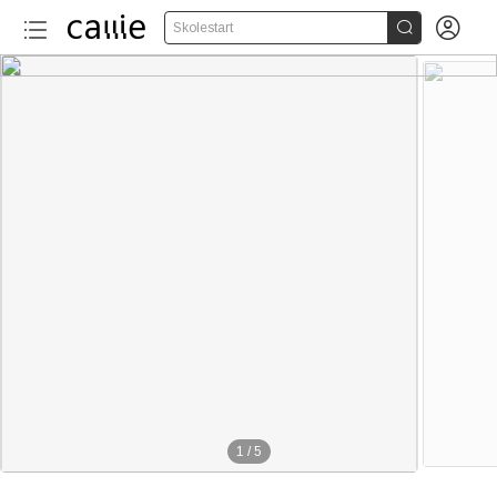


Skolestart
1
/
5