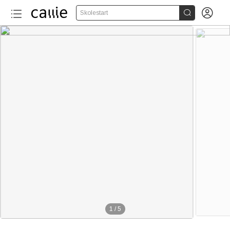


Skolestart
1
/
5