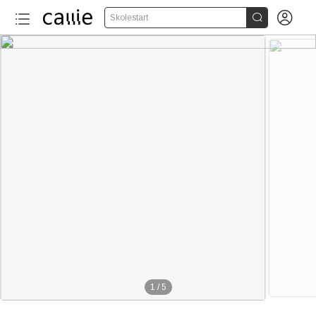


Skolestart
1
/
5