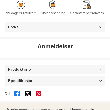
99 dagers returrett
Sikker shopping
Garantert personvern
Frakt

Anmeldelser
Produktinfo

Spesifikasjon



Del:
Få unike gaveideer og mye mer levert rett i innboksen din.