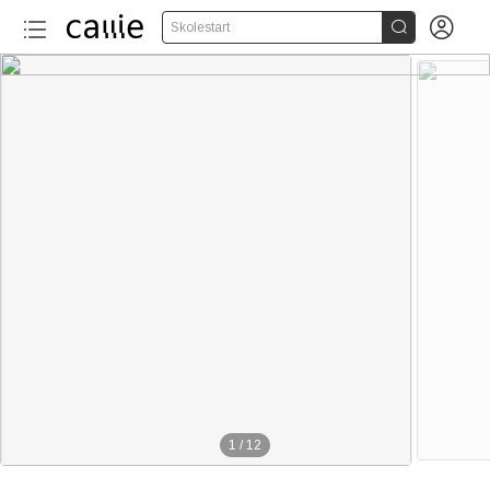


Skolestart
1
/
12