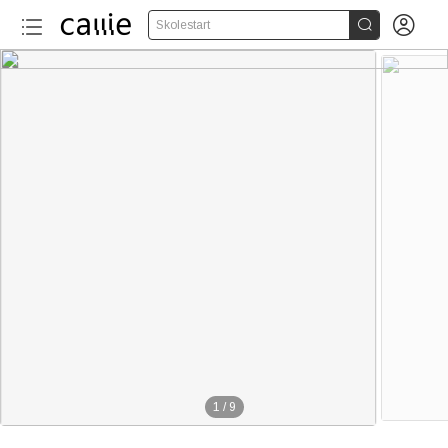


Skolestart
1
/
9