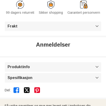
99 dagers returrett
Sikker shopping
Garantert personvern
Frakt

Anmeldelser
Produktinfo

Spesifikasjon



Del:
Få unike gaveideer og mye mer levert rett i innboksen din.