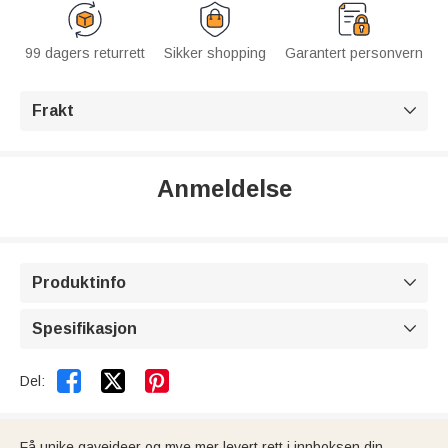
99 dagers returrett
Sikker shopping
Garantert personvern
Frakt

Anmeldelse
Produktinfo

Spesifikasjon



Del:
Få unike gaveideer og mye mer levert rett i innboksen din.