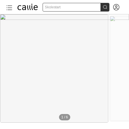


Skolestart
1
/
6