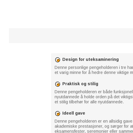
Design for uteksaminering
Denne personlige pengeholderen i tre har
et varig minne for å hedre denne viktige m
Praktisk og stilig
Denne pengeholderen er både funksjonell 
nyutdannede å holde orden på det viktigst
et stilig tilbehør for alle nyutdannede.
Ideell gave
Denne pengeholderen er en allsidig gave, e
akademiske prestasjoner, og sørger for at
eksamensfester, seremonier eller sammenk