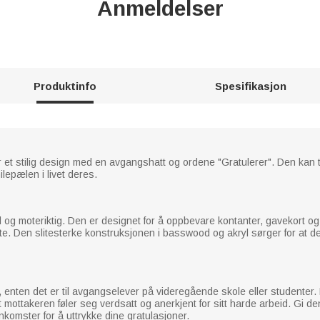
Anmeldelser
Produktinfo
Spesifikasjon
 et stilig design med en avgangshatt og ordene "Gratulerer". Den ka
ilepælen i livet deres.
og moteriktig. Den er designet for å oppbevare kontanter, gavekort og 
e. Den slitesterke konstruksjonen i basswood og akryl sørger for at den
nten det er til avgangselever på videregående skole eller studenter. De
 mottakeren føler seg verdsatt og anerkjent for sitt harde arbeid. Gi d
omster for å uttrykke dine gratulasjoner.