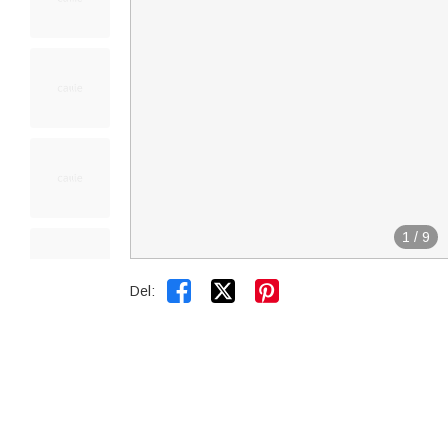
1
/
9


Del: