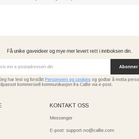
Få unike gaveideer og mye mer levert rett i innboksen din.
Abonner
Jeg har lest og forstått
Personvern og cookies
og godtar å motta perso
tilpasset kommersiell kommunikasjon fra Callie via e-post.
E
KONTAKT OSS
Messenger
E-post: support-no@callie.com