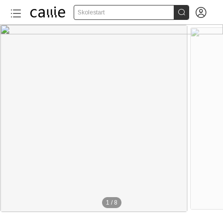


Skolestart
1
/
8