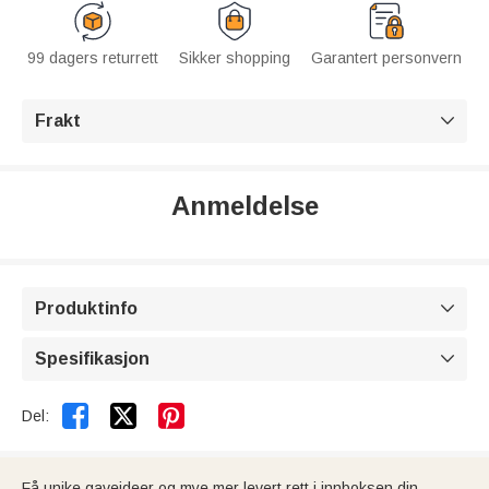
99 dagers returrett
Sikker shopping
Garantert personvern
Frakt

Anmeldelse
Produktinfo

Spesifikasjon



Del:
Få unike gaveideer og mye mer levert rett i innboksen din.