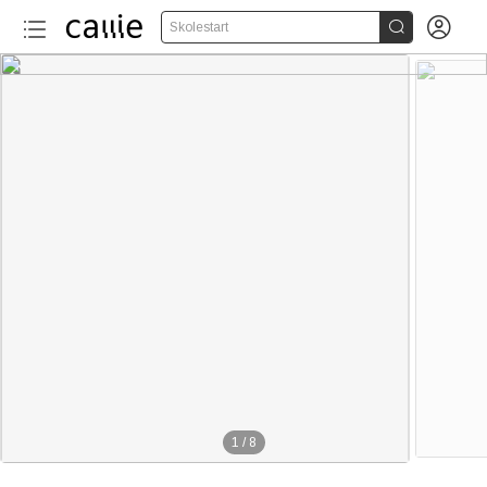


Skolestart
1
/
8