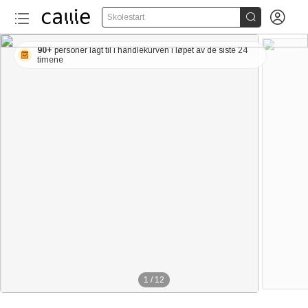


Skolestart
90+
personer lagt til i handlekurven i løpet av de siste 24
timene
1
/
12