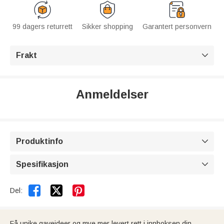
99 dagers returrett
Sikker shopping
Garantert personvern
Frakt

Anmeldelser
Produktinfo

Spesifikasjon



Del:
Få unike gaveideer og mye mer levert rett i innboksen din.