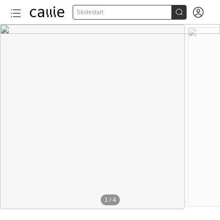


Skolestart
1
/
4