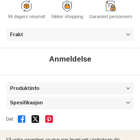
99 dagers returrett
Sikker shopping
Garantert personvern
Frakt

Anmeldelse
Produktinfo

Spesifikasjon



Del:
Få unike gaveideer og mye mer levert rett i innboksen din.