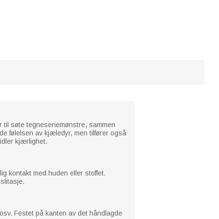
er til søte tegneseriemønstre, sammen
 følelsen av kjæledyr, men tilfører også
dler kjærlighet.
lig kontakt med huden eller stoffet.
litasje.
g osv. Festet på kanten av det håndlagde