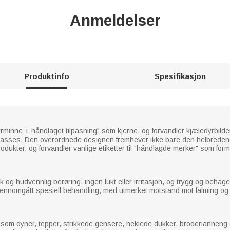
Anmeldelser
Produktinfo
Spesifikasjon
rminne + håndlaget tilpasning" som kjerne, og forvandler kjæledyrbild
asses. Den overordnede designen fremhever ikke bare den helbredende
odukter, og forvandler vanlige etiketter til "håndlagde merker" som formi
k og hudvennlig berøring, ingen lukt eller irritasjon, og trygg og behage
jennomgått spesiell behandling, med utmerket motstand mot falming og s
ter som dyner, tepper, strikkede gensere, heklede dukker, broderianhen