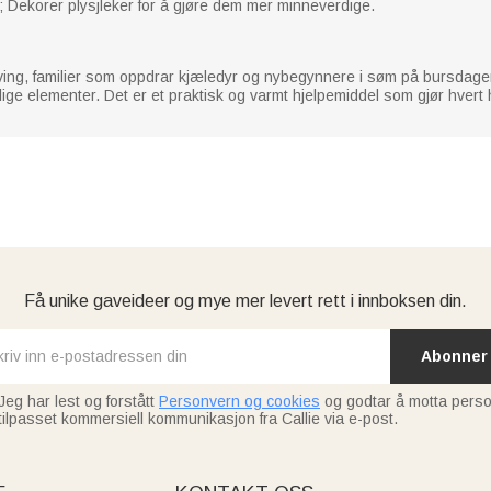
k"; Dekorer plysjleker for å gjøre dem mer minneverdige.
ving, familier som oppdrar kjæledyr og nybegynnere i søm på bursdage
ge elementer. Det er et praktisk og varmt hjelpemiddel som gjør hvert h
Få unike gaveideer og mye mer levert rett i innboksen din.
Abonner
Jeg har lest og forstått
Personvern og cookies
og godtar å motta perso
tilpasset kommersiell kommunikasjon fra Callie via e-post.