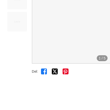
1
/
5


Del: