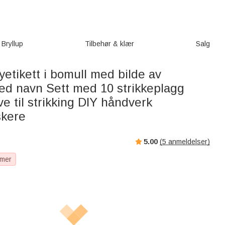
Bryllup
Tilbehør & klær
Salg
yetikett i bomull med bilde av
ed navn Sett med 10 strikkeplagg
ve til strikking DIY håndverk
skere
5.00
(
5
anmeldelser)
 mer