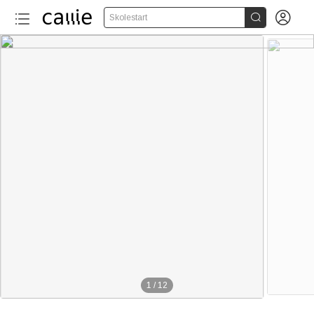


Skolestart
1
/
12