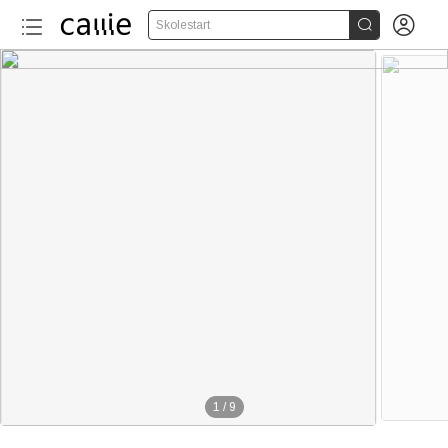


Skolestart
1
/
9