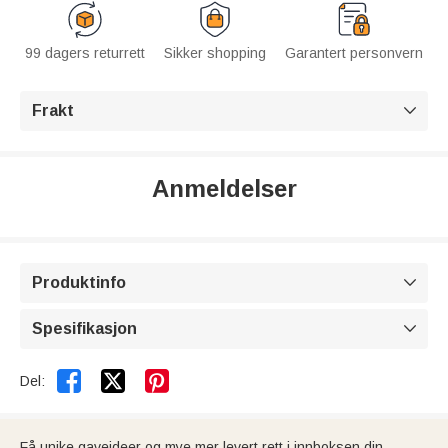
99 dagers returrett
Sikker shopping
Garantert personvern
Frakt

Anmeldelser
Produktinfo

Spesifikasjon



Del:
Få unike gaveideer og mye mer levert rett i innboksen din.