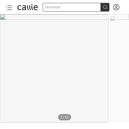


Skolestart
1
/
11