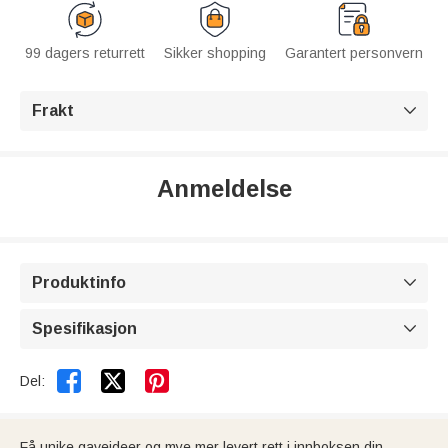
99 dagers returrett
Sikker shopping
Garantert personvern
Frakt

Anmeldelse
Produktinfo

Spesifikasjon



Del:
Få unike gaveideer og mye mer levert rett i innboksen din.