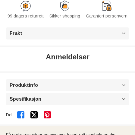
99 dagers returrett
Sikker shopping
Garantert personvern
Frakt

Anmeldelser
Produktinfo

Spesifikasjon



Del:
Få unike gaveideer og mye mer levert rett i innboksen din.