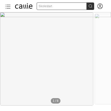


Skolestart
1
/
8