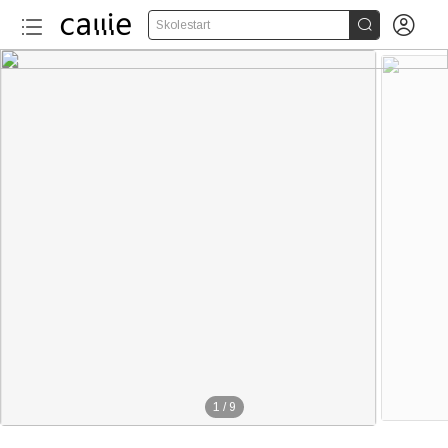


Skolestart
1
/
9