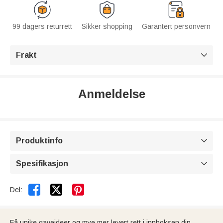
99 dagers returrett
Sikker shopping
Garantert personvern
Frakt

Anmeldelse
Produktinfo

Spesifikasjon



Del:
Få unike gaveideer og mye mer levert rett i innboksen din.