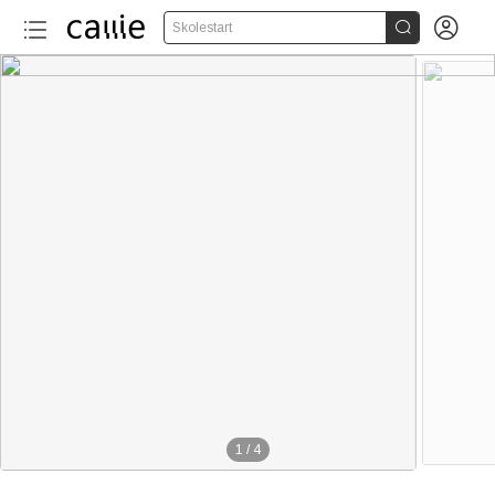


Skolestart
1
/
4