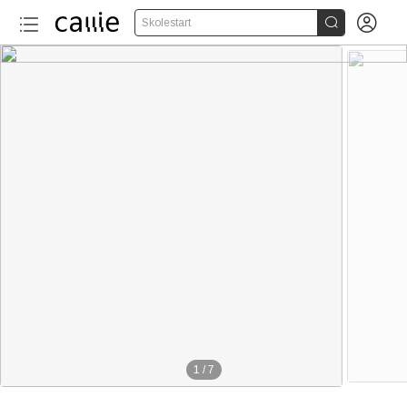


Skolestart
1
/
7