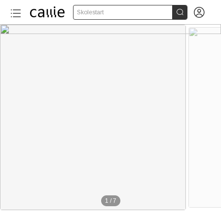


Skolestart
1
/
7