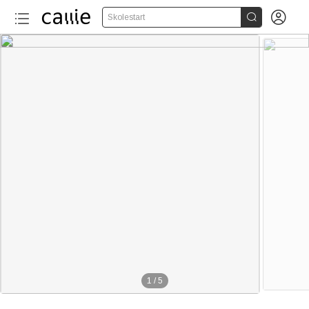


Skolestart
1
/
5