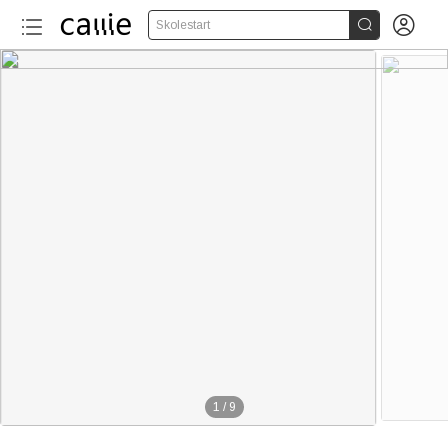


Skolestart
1
/
9