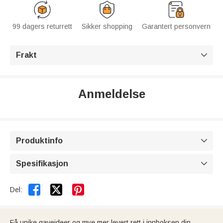
99 dagers returrett
Sikker shopping
Garantert personvern
Frakt

Anmeldelse
Produktinfo

Spesifikasjon



Del:
Få unike gaveideer og mye mer levert rett i innboksen din.