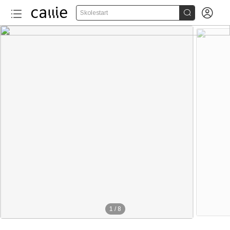


Skolestart
1
/
8