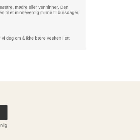
søstre, mødre eller venninner. Den
n til et minneverdig minne til bursdager,
r vi deg om å ikke bære vesken i ett
nlig