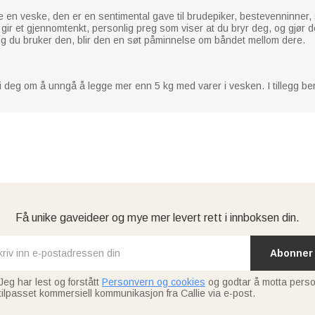
en veske, den er en sentimental gave til brudepiker, bestevenninner, 
ir et gjennomtenkt, personlig preg som viser at du bryr deg, og gjør de
ang du bruker den, blir den en søt påminnelse om båndet mellom dere.
i deg om å unngå å legge mer enn 5 kg med varer i vesken. I tillegg be
Få unike gaveideer og mye mer levert rett i innboksen din.
Abonner
Jeg har lest og forstått
Personvern og cookies
og godtar å motta perso
tilpasset kommersiell kommunikasjon fra Callie via e-post.