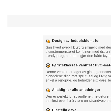
Design av fødselsblomster
Gjør hvert øyeblikk uforglemmelig med de
blomstermønsteret kombinert med ditt unik
trendy preg, noe som gjør den både iøyne
Førsteklasses vanntett PVC-mate
Denne vesken er laget av glatt, gjennomsi
eiendelene dine mot sprut, søl og fuktig v
enkel å rengjøre, og beholder sitt klare, 
Allsidig for alle anledninger
Den er perfekt for strandferier, helgeturer
sømløst over fra å være en strandveske til å 
Hjertelig gave