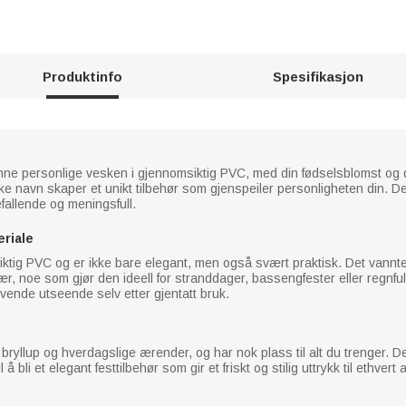
Produktinfo
Spesifikasjon
nne personlige vesken i gjennomsiktig PVC, med din fødselsblomst og d
e navn skaper et unikt tilbehør som gjenspeiler personligheten din. De
fallende og meningsfull.
riale
ktig PVC og er ikke bare elegant, men også svært praktisk. Det vannte
ær, noe som gjør den ideell for stranddager, bassengfester eller regnful
levende utseende selv etter gjentatt bruk.
, bryllup og hverdagslige ærender, og har nok plass til alt du trenger. De
bli et elegant festtilbehør som gir et friskt og stilig uttrykk til ethvert 