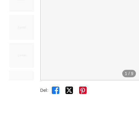
1
/
9


Del: