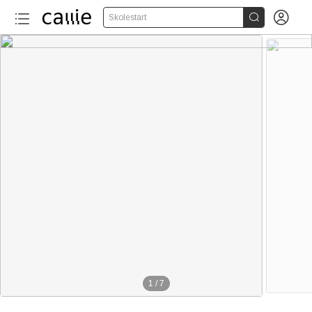


Skolestart
1K+
1
/
7