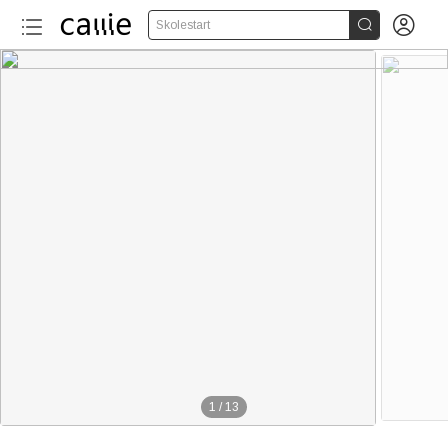


Skolestart
1
/
13