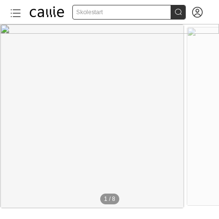


Skolestart
1
/
8