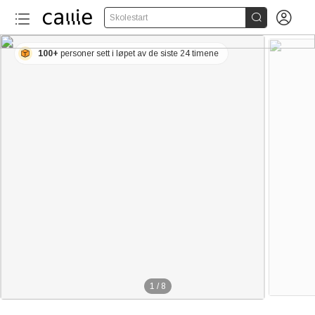


Skolestart
100+
personer sett i løpet av de siste 24 timene
1
/
8