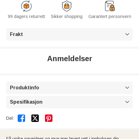
99 dagers returrett
Sikker shopping
Garantert personvern
Frakt

Anmeldelser
Produktinfo

Spesifikasjon



Del:
Få unike gaveideer og mye mer levert rett i innboksen din.