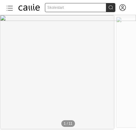


Skolestart
1
/
11