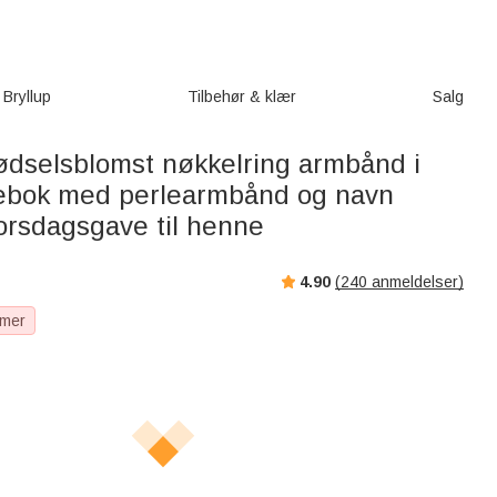
Bryllup
Tilbehør & klær
Salg
fødselsblomst nøkkelring armbånd i
ebok med perlearmbånd og navn
rsdagsgave til henne
4.90
(
240
anmeldelser)
 mer