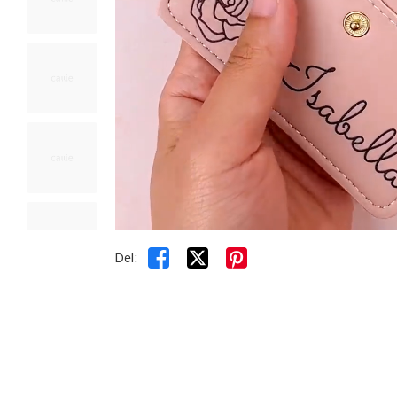


Del: