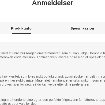
Anmeldelser
Produktinfo
Spesifikasjon
 med et unikt bursdagsblomstermønster, som du kan velge i henhold t
 lommeboken enda mer unik. Lommeboken leveres også med et spesielt 
høy kvalitet, som føles mykt og luksuriøst. Lommeboken er delt inn i u
å en mer ryddig måte. Materialet i armbåndet er giftfri silikon, som er s
ukes hver for seg, så du kan velge etter dine preferanser.
igjøre hendene dine og er den perfekte følgesvenn for fotturer, shoppi
ette et godt valg for deg.