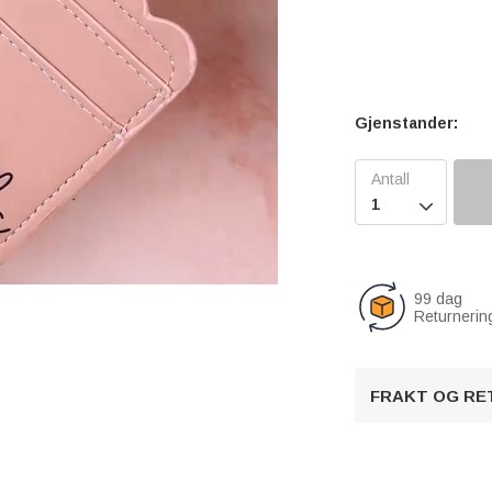
Gjenstander:

99 dag
Returnerin
U
n
FRAKT OG RE
m
u
t
e