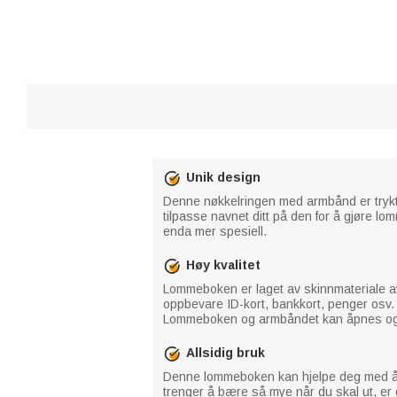
Unik design
Denne nøkkelringen med armbånd er trykt
tilpasse navnet ditt på den for å gjøre
enda mer spesiell.
Høy kvalitet
Lommeboken er laget av skinnmateriale av 
oppbevare ID-kort, bankkort, penger osv. p
Lommeboken og armbåndet kan åpnes og br
Allsidig bruk
Denne lommeboken kan hjelpe deg med å fr
trenger å bære så mye når du skal ut, er d