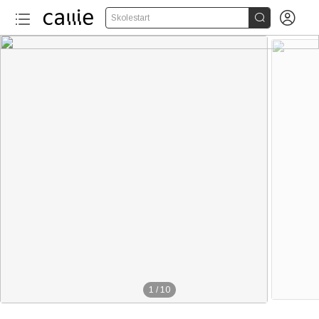


Skolestart
1
/
10