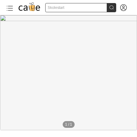


Skolestart
1
/
1