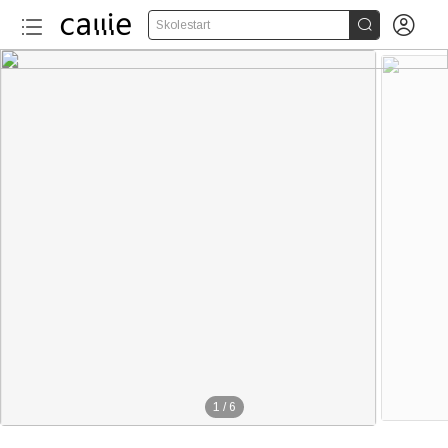


Skolestart
1
/
6