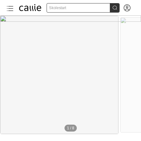


Skolestart
1
/
8