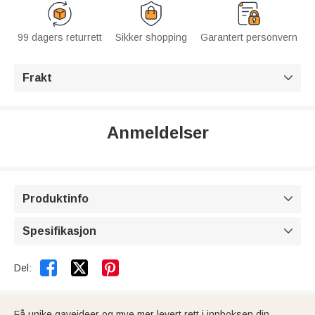
99 dagers returrett
Sikker shopping
Garantert personvern
Frakt

Anmeldelser
Produktinfo

Spesifikasjon



Del:
Få unike gaveideer og mye mer levert rett i innboksen din.