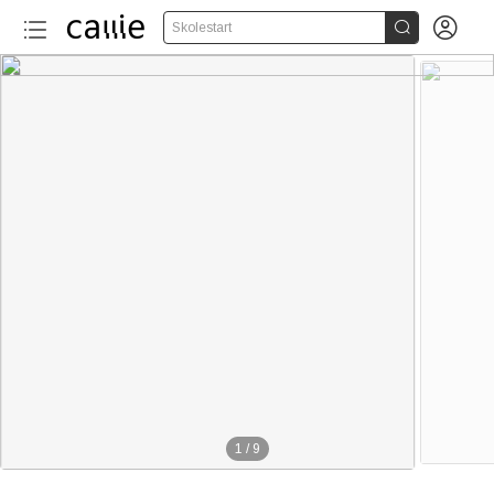


Skolestart
1
/
9