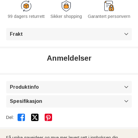
99 dagers returrett
Sikker shopping
Garantert personvern
Frakt

Anmeldelser
Produktinfo

Spesifikasjon



Del:
Få unike gaveideer og mye mer levert rett i innboksen din.