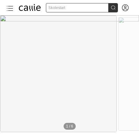


Skolestart
1
/
6