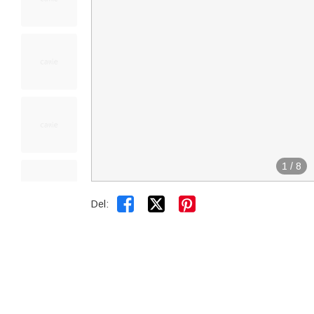
1
/
8


Del: