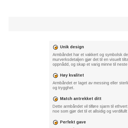
Unik design
Armbåndet har et vakkert og symbolsk de
murverksdetaljen gjør det til en visuelt t
oppnådd, og skap et varig minne til neste 
Høy kvalitet
Armbåndet er laget av messing eller sterlin
og trygghet.
Match antrekket ditt
Dette armbåndet vil tilføre sjarm til ethve
noe som gjør det til et allsidig og verdiful
Perfekt gave