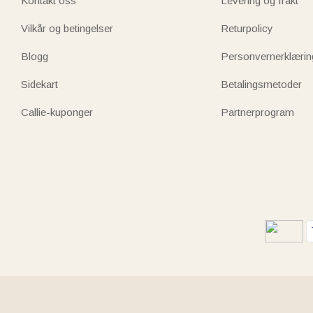
Kontakt oss
Levering og frakt
Vilkår og betingelser
Returpolicy
Blogg
Personvernerklærin
Sidekart
Betalingsmetoder
Callie-kuponger
Partnerprogram