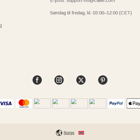
E-post: support-no@callie.com
Søndag til fredag, kl. 03:00–12:00 (CET)
g
Norge