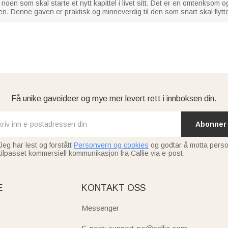
noen som skal starte et nytt kapittel i livet sitt. Det er en omtenksom o
n. Denne gaven er praktisk og minneverdig til den som snart skal flytte
Få unike gaveideer og mye mer levert rett i innboksen din.
Abonner
Jeg har lest og forstått
Personvern og cookies
og godtar å motta perso
tilpasset kommersiell kommunikasjon fra Callie via e-post.
E
KONTAKT OSS
Messenger