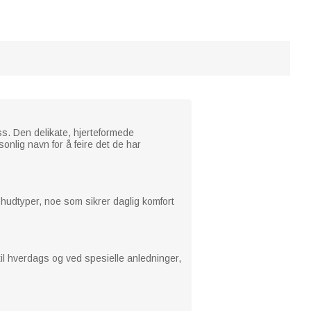
s. Den delikate, hjerteformede
onlig navn for å feire det de har
e hudtyper, noe som sikrer daglig komfort
 til hverdags og ved spesielle anledninger,