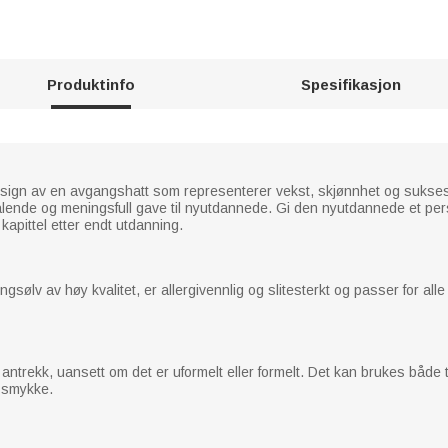
Produktinfo
Spesifikasjon
sign av en avgangshatt som representerer vekst, skjønnhet og sukses
iltalende og meningsfull gave til nyutdannede. Gi den nyutdannede et pers
kapittel etter endt utdanning.
gsølv av høy kvalitet, er allergivennlig og slitesterkt og passer for all
rt antrekk, uansett om det er uformelt eller formelt. Det kan brukes både
lt smykke.