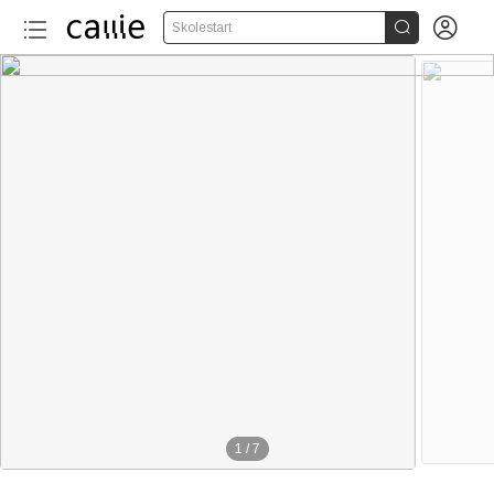


Skolestart
1
/
7