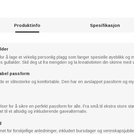
Produktinfo
Spesifikasjon
lder
 for å lage et virkelig personlig plagg som fanger spesielle øyeblikk og 
s gullalder. Skil deg ut fra mengden og la kreativiteten din skinne med 
tabel passform
de er slitesterke og komfortable. Den har en avslappet passform og my
rrelser for å sikre en perfekt passform for alle. Fra små til ekstra store 
 til et allsidig og inkluderende gavealternativ.
g
et for forskjellige anledninger, inkludert bursdager og vennskapsjubilee