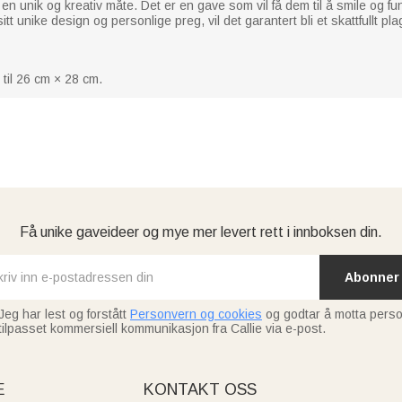
å en unik og kreativ måte. Det er en gave som vil få dem til å smile o
tt unike design og personlige preg, vil det garantert bli et skattfullt p
 til 26 cm × 28 cm.
Få unike gaveideer og mye mer levert rett i innboksen din.
Abonner
Jeg har lest og forstått
Personvern og cookies
og godtar å motta perso
tilpasset kommersiell kommunikasjon fra Callie via e-post.
E
KONTAKT OSS