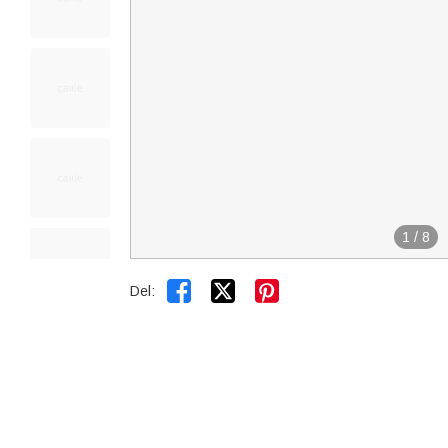
1
/
8


Del: