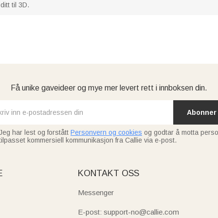
itt til 3D.
Få unike gaveideer og mye mer levert rett i innboksen din.
Abonner
Jeg har lest og forstått
Personvern og cookies
og godtar å motta perso
tilpasset kommersiell kommunikasjon fra Callie via e-post.
E
KONTAKT OSS
Messenger
E-post: support-no@callie.com