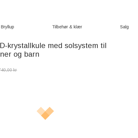
Bryllup
Tilbehør & klær
Salg
D-krystallkule med solsystem til
nner og barn
740,00
kr