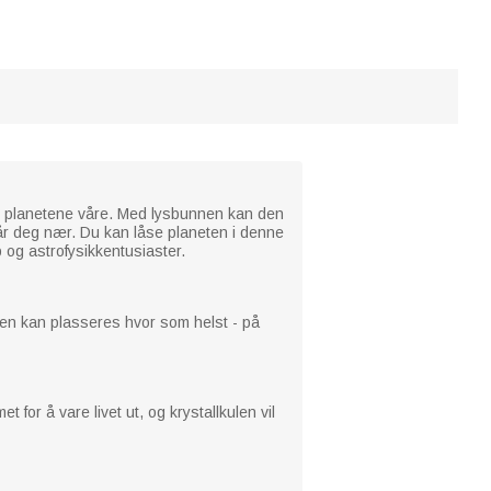
lle planetene våre. Med lysbunnen kan den
tår deg nær. Du kan låse planeten i denne
p og astrofysikkentusiaster.
. Den kan plasseres hvor som helst - på
for å vare livet ut, og krystallkulen vil