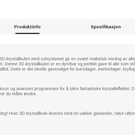
Produktinfo
Spesifikasjon
3D-krystallkulen med solsystemet gir en svært realistisk visning av a
. Denne 3D-krystallkulen er en dyrebar og perfekt gave til alle som s
lltid. Dette er det ideelle gavevalget for bursdager, merkedager, bryllu
 luksus og avansert programvare for å sikre fantastiske krystalleffekter
vor du måtte ønske.
deg! Hver 3D-krystallkule leveres med en vakker gaveeske, nøye utformet 