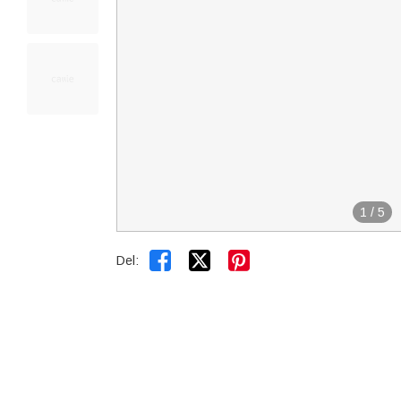
1
/
5


Del: